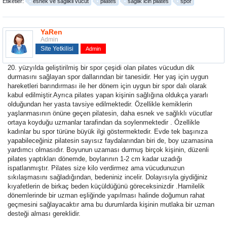
Etiketler:
esnek ve saglikli vücut
pilates
saglik icin pilates
spor
YaRen
Admin
Site Yetkilisi
Admin
20. yüzyılda geliştirilmiş bir spor çeşidi olan pilates vücudun dik
durmasını sağlayan spor dallarından bir tanesidir. Her yaş için uygun
hareketleri barındırması ile her dönem için uygun bir spor dalı olarak
kabul edilmiştir.Ayrıca pilates yapan kişinin sağlığına oldukça yararlı
olduğundan her yasta tavsiye edilmektedir. Özellikle kemiklerin
yaşlanmasının önüne geçen pilatesin, daha esnek ve sağlıklı vücutlar
ortaya koyduğu uzmanlar tarafindan da soylenmektedir . Özellikle
kadınlar bu spor türüne büyük ilgi göstermektedir. Evde tek başınıza
yapabileceğiniz pilatesin sayısız faydalarından biri de, boy uzamasina
yardımcı olmasıdır. Boyunun uzaması durmuş birçok kişinin, düzenli
pilates yaptıkları dönemde, boylarının 1-2 cm kadar uzadığı
ispatlanmıştır. Pilates size kilo verdirmez ama vücudunuzun
sıkılaşmasını sağladığından, bedeniniz incelir. Dolayısıyla giydiğiniz
kıyafetlerin de birkaç beden küçüldüğünü göreceksinizdir .Hamilelik
dönemlerinde bir uzman eşliğinde yapılması halinde doğumun rahat
geçmesini sağlayacaktır ama bu durumlarda kişinin mutlaka bir uzman
desteği alması gereklidir.