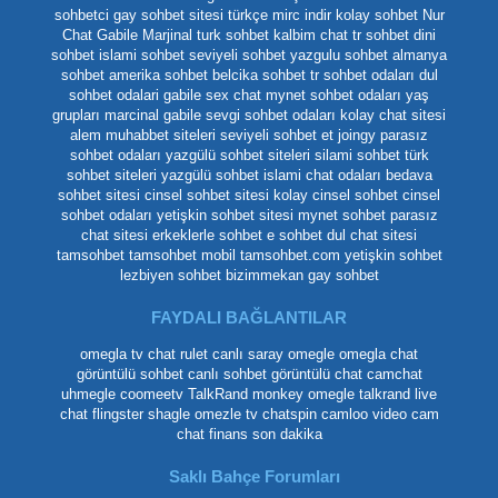
sohbetci
gay sohbet sitesi
türkçe mirc indir
kolay sohbet
Nur
Chat
Gabile Marjinal
turk sohbet
kalbim chat
tr sohbet
dini
sohbet
islami sohbet
seviyeli sohbet
yazgulu sohbet
almanya
sohbet
amerika sohbet
belcika sohbet
tr sohbet odaları
dul
sohbet odalari
gabile
sex chat
mynet sohbet odaları yaş
grupları
marcinal gabile
sevgi sohbet odaları
kolay chat sitesi
alem muhabbet siteleri
seviyeli sohbet et
joingy
parasız
sohbet odaları
yazgülü sohbet siteleri
silami sohbet
türk
sohbet siteleri
yazgülü sohbet
islami chat odaları
bedava
sohbet sitesi
cinsel sohbet sitesi
kolay cinsel sohbet
cinsel
sohbet odaları
yetişkin sohbet sitesi
mynet sohbet
parasız
chat sitesi
erkeklerle sohbet
e sohbet
dul chat sitesi
tamsohbet
tamsohbet mobil
tamsohbet.com
yetişkin sohbet
lezbiyen sohbet
bizimmekan
gay sohbet
FAYDALI BAĞLANTILAR
omegla tv
chat rulet
canlı saray
omegle
omegla chat
görüntülü sohbet
canlı sohbet
görüntülü chat
camchat
uhmegle
coomeetv
TalkRand
monkey omegle
talkrand live
chat
flingster
shagle
omezle tv
chatspin
camloo
video cam
chat
finans son dakika
Saklı Bahçe Forumları