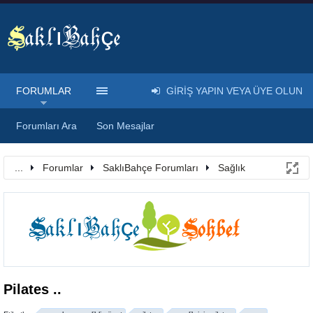
FORUMLAR
GIRIŞ YAPIN VEYA ÜYE OLUN
Forumları Ara
Son Mesajlar
...
Forumlar
SaklıBahçe Forumları
Sağlık
Pilates ..