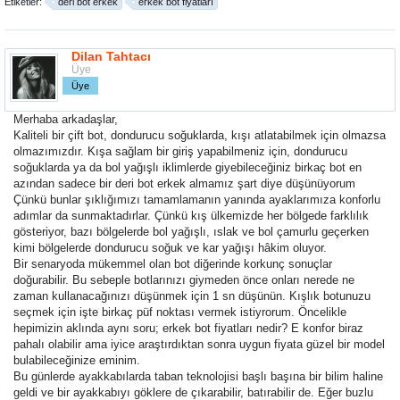
Etiketler:
deri bot erkek
erkek bot fiyatları
Dilan Tahtacı
Üye
Üye
Merhaba arkadaşlar,
Kaliteli bir çift bot, dondurucu soğuklarda, kışı atlatabilmek için olmazsa
olmazımızdır. Kışa sağlam bir giriş yapabilmeniz için, dondurucu
soğuklarda ya da bol yağışlı iklimlerde giyebileceğiniz birkaç bot en
azından sadece bir
deri bot erkek
almamız şart diye düşünüyorum
Çünkü bunlar şıklığımızı tamamlamanın yanında ayaklarımıza konforlu
adımlar da sunmaktadırlar. Çünkü kış ülkemizde her bölgede farklılık
gösteriyor, bazı bölgelerde bol yağışlı, ıslak ve bol çamurlu geçerken
kimi bölgelerde dondurucu soğuk ve kar yağışı hâkim oluyor.
Bir senaryoda mükemmel olan bot diğerinde korkunç sonuçlar
doğurabilir. Bu sebeple botlarınızı giymeden önce onları nerede ne
zaman kullanacağınızı düşünmek için 1 sn düşünün. Kışlık botunuzu
seçmek için işte birkaç püf noktası vermek istiyrorum. Öncelikle
hepimizin aklında aynı soru;
erkek bot fiyatları
nedir? E konfor biraz
pahalı olabilir ama iyice araştırdıktan sonra uygun fiyata güzel bir model
bulabileceğinize eminim.
Bu günlerde ayakkabılarda taban teknolojisi başlı başına bir bilim haline
geldi ve bir ayakkabıyı göklere de çıkarabilir, batırabilir de. Eğer buzlu