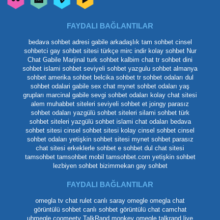
FAYDALI BAĞLANTILAR
bedava sohbet adresi
gabile arkadaşlık
tam sohbet
cinsel
sohbetci
gay sohbet sitesi
türkçe mirc indir
kolay sohbet
Nur
Chat
Gabile Marjinal
turk sohbet
kalbim chat
tr sohbet
dini
sohbet
islami sohbet
seviyeli sohbet
yazgulu sohbet
almanya
sohbet
amerika sohbet
belcika sohbet
tr sohbet odaları
dul
sohbet odalari
gabile
sex chat
mynet sohbet odaları yaş
grupları
marcinal gabile
sevgi sohbet odaları
kolay chat sitesi
alem muhabbet siteleri
seviyeli sohbet et
joingy
parasız
sohbet odaları
yazgülü sohbet siteleri
silami sohbet
türk
sohbet siteleri
yazgülü sohbet
islami chat odaları
bedava
sohbet sitesi
cinsel sohbet sitesi
kolay cinsel sohbet
cinsel
sohbet odaları
yetişkin sohbet sitesi
mynet sohbet
parasız
chat sitesi
erkeklerle sohbet
e sohbet
dul chat sitesi
tamsohbet
tamsohbet mobil
tamsohbet.com
yetişkin sohbet
lezbiyen sohbet
bizimmekan
gay sohbet
FAYDALI BAĞLANTILAR
omegla tv
chat rulet
canlı saray
omegle
omegla chat
görüntülü sohbet
canlı sohbet
görüntülü chat
camchat
uhmegle
coomeetv
TalkRand
monkey omegle
talkrand live