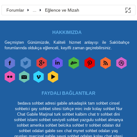
Forumlar
...
Eğlence ve Mizah
HAKKIMIZDA
Geçmişten Günümüzde, Kaliteli hizmet anlayışı ile Saklıbahçe
forumlarında oldukça eğlenceli, keyifli zaman geçirebilirsiniz.
FAYDALI BAĞLANTILAR
bedava sohbet adresi
gabile arkadaşlık
tam sohbet
cinsel
sohbetci
gay sohbet sitesi
türkçe mirc indir
kolay sohbet
Nur
Chat
Gabile Marjinal
turk sohbet
kalbim chat
tr sohbet
dini
sohbet
islami sohbet
seviyeli sohbet
yazgulu sohbet
almanya
sohbet
amerika sohbet
belcika sohbet
tr sohbet odaları
dul
sohbet odalari
gabile
sex chat
mynet sohbet odaları yaş
grupları
marcinal gabile
sevgi sohbet odaları
kolay chat sitesi