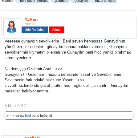
Etiketler:
beni seven herkes
gülümse
gunaydin
huzuru hisset
YaRen
Admin
Site Yetkilisi
Admin
Veeeeee günaydın sevdiklerim . Beni seven herkessss Gunaydinnn
yüreği pirr pirr edenler , günaydın bahara hakkini verenler , Günaydın
sevdiklerimin kiymetini bilenlerr ve Günaydın beni hicc yanliz birakmak
istemeyenlerrrr .....
Ne demişşş Özdemir Asaf ..>>>
Günaydın !!! Gülümse , huzuru nefesinde hisset ve Sevebilmenin ,
Sevilmenin farkındalığını özüne Yaşatt.. <<<
Evvettt sizlerdende güzel , tatli , hos , eglenceli , anlamli .. Günaydın
mesajlari bekliyorummm...
5 Mart 2017
x-_-x
ve
garfield
bunu beğendi.