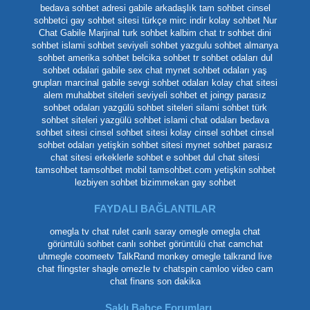
bedava sohbet adresi
gabile arkadaşlık
tam sohbet
cinsel
sohbetci
gay sohbet sitesi
türkçe mirc indir
kolay sohbet
Nur
Chat
Gabile Marjinal
turk sohbet
kalbim chat
tr sohbet
dini
sohbet
islami sohbet
seviyeli sohbet
yazgulu sohbet
almanya
sohbet
amerika sohbet
belcika sohbet
tr sohbet odaları
dul
sohbet odalari
gabile
sex chat
mynet sohbet odaları yaş
grupları
marcinal gabile
sevgi sohbet odaları
kolay chat sitesi
alem muhabbet siteleri
seviyeli sohbet et
joingy
parasız
sohbet odaları
yazgülü sohbet siteleri
silami sohbet
türk
sohbet siteleri
yazgülü sohbet
islami chat odaları
bedava
sohbet sitesi
cinsel sohbet sitesi
kolay cinsel sohbet
cinsel
sohbet odaları
yetişkin sohbet sitesi
mynet sohbet
parasız
chat sitesi
erkeklerle sohbet
e sohbet
dul chat sitesi
tamsohbet
tamsohbet mobil
tamsohbet.com
yetişkin sohbet
lezbiyen sohbet
bizimmekan
gay sohbet
FAYDALI BAĞLANTILAR
omegla tv
chat rulet
canlı saray
omegle
omegla chat
görüntülü sohbet
canlı sohbet
görüntülü chat
camchat
uhmegle
coomeetv
TalkRand
monkey omegle
talkrand live
chat
flingster
shagle
omezle tv
chatspin
camloo
video cam
chat
finans son dakika
Saklı Bahçe Forumları