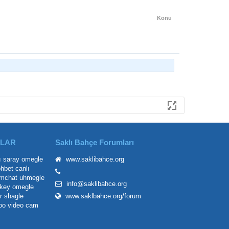
Konu
ILAR
Saklı Bahçe Forumları
ı saray
omegle
www.saklibahce.org
ohbet
canlı
mchat
uhmegle
info@saklibahce.org
key omegle
r
shagle
www.saklbahce.org/forum
oo
video cam