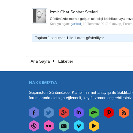
İzmir Chat Sohbet Siteleri
Günümüzde internet gelişen teknoloji ile birlikte hayatımızda
Konuyu açan:
garfield
,
19 Temmuz 2017
, 0 cevap, Forum
Toplam 1 sonuçtan 1 ile 1 arası gösteriliyor
Ana Sayfa
Etiketler
HAKKIMIZDA
Geçmişten Günümüzde, Kaliteli hizmet anlayışı ile Saklıbah
forumlarında oldukça eğlenceli, keyifli zaman geçirebilirsiniz.