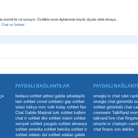
 önemli bir rol oynuyor. Özellikle insan ilişkilerinde büyük ölçüde etkili olmaya...
:
Chat ve Sohbet
FAYDALI BAĞLANTILAR
FAYDALI BAĞLANT
çe
bedava sohbet adresi
gabile arkadaşlık
omegla tv
chat rulet
canl
tam sohbet
cinsel sohbetci
gay sohbet
omegla chat
görüntülü s
sitesi
türkçe mirc indir
kolay sohbet
Nur
sohbet
görüntülü chat
ca
Chat
Gabile Marjinal
turk sohbet
kalbim
coomeetv
TalkRand
mon
chat
tr sohbet
dini sohbet
islami sohbet
talkrand live chat
flingste
seviyeli sohbet
yazgulu sohbet
almanya
omezle tv
chatspin
caml
sohbet
amerika sohbet
belcika sohbet
tr
chat
finans son dakika
sohbet odaları
dul sohbet odalari
gabile