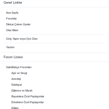
Genel Linkler
Ana Sayfa
Forumlar
Dikkat Çeken Üyeler
Olan Biten
Giriş Yapın veya Üye Olun
Yardım
Forum Listesi
SaklıBahçe Forumları
Aşk ve Sevgi
Astroloji
Edebiyat
Eğlence ve Mizah
Bayanlara Özel Paylaşımlar
Erkeklere Özel Paylaşımlar
Eğitim