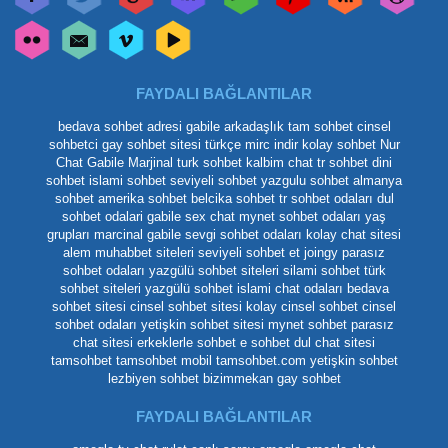
FAYDALI BAĞLANTILAR
bedava sohbet adresi
gabile arkadaşlık
tam sohbet
cinsel
sohbetci
gay sohbet sitesi
türkçe mirc indir
kolay sohbet
Nur
Chat
Gabile Marjinal
turk sohbet
kalbim chat
tr sohbet
dini
sohbet
islami sohbet
seviyeli sohbet
yazgulu sohbet
almanya
sohbet
amerika sohbet
belcika sohbet
tr sohbet odaları
dul
sohbet odalari
gabile
sex chat
mynet sohbet odaları yaş
grupları
marcinal gabile
sevgi sohbet odaları
kolay chat sitesi
alem muhabbet siteleri
seviyeli sohbet et
joingy
parasız
sohbet odaları
yazgülü sohbet siteleri
silami sohbet
türk
sohbet siteleri
yazgülü sohbet
islami chat odaları
bedava
sohbet sitesi
cinsel sohbet sitesi
kolay cinsel sohbet
cinsel
sohbet odaları
yetişkin sohbet sitesi
mynet sohbet
parasız
chat sitesi
erkeklerle sohbet
e sohbet
dul chat sitesi
tamsohbet
tamsohbet mobil
tamsohbet.com
yetişkin sohbet
lezbiyen sohbet
bizimmekan
gay sohbet
FAYDALI BAĞLANTILAR