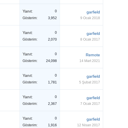
Yanıt:
0
garfield
Gösterim:
3,952
9 Ocak 2018
Yanıt:
0
garfield
Gösterim:
2,070
8 Ocak 2017
Yanıt:
0
Remote
Gösterim:
24,098
14 Mart 2021
Yanıt:
0
garfield
Gösterim:
1,781
5 Şubat 2017
Yanıt:
0
garfield
Gösterim:
2,367
7 Ocak 2017
Yanıt:
0
garfield
Gösterim:
1,916
12 Nisan 2017