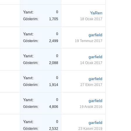
Yanıt:
0
YaRen
Gösterim:
1,705
18 Ocak 2017
Yanıt:
0
garfield
Gösterim:
2,499
19 Temmuz 2017
Yanıt:
0
garfield
Gösterim:
2,088
14 Ocak 2017
Yanıt:
0
garfield
Gösterim:
1,914
27 Ekim 2017
Yanıt:
0
garfield
Gösterim:
4,806
19 Aralık 2016
Yanıt:
0
garfield
Gösterim:
2,532
23 Kasım 2019