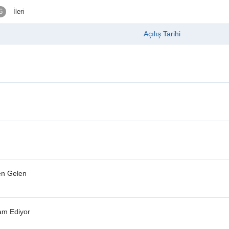
6
İleri
Açılış Tarihi
en Gelen
am Ediyor