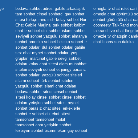
çe
bedava sohbet adresi
gabile arkadaşlık
omegla tv
chat rulet
canl
tam sohbet
cinsel sohbetci
gay sohbet
omegla chat
görüntülü s
sitesi
türkçe mirc indir
kolay sohbet
Nur
sohbet
görüntülü chat
ca
Chat
Gabile Marjinal
turk sohbet
kalbim
coomeetv
TalkRand
mon
chat
tr sohbet
dini sohbet
islami sohbet
talkrand live chat
flingste
seviyeli sohbet
yazgulu sohbet
almanya
omezle tv
chatspin
caml
sohbet
amerika sohbet
belcika sohbet
tr
chat
finans son dakika
sohbet odaları
dul sohbet odalari
gabile
sex chat
mynet sohbet odaları yaş
grupları
marcinal gabile
sevgi sohbet
odaları
kolay chat sitesi
alem muhabbet
siteleri
seviyeli sohbet et
joingy
parasız
sohbet odaları
yazgülü sohbet siteleri
silami sohbet
türk sohbet siteleri
yazgülü sohbet
islami chat odaları
bedava sohbet sitesi
cinsel sohbet
sitesi
kolay cinsel sohbet
cinsel sohbet
odaları
yetişkin sohbet sitesi
mynet
sohbet
parasız chat sitesi
erkeklerle
sohbet
e sohbet
dul chat sitesi
tamsohbet
tamsohbet mobil
tamsohbet.com
yetişkin sohbet
lezbiyen sohbet
bizimmekan
gay sohbet