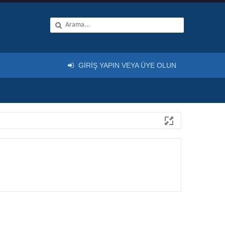
GIRIŞ YAPIN VEYA ÜYE OLUN