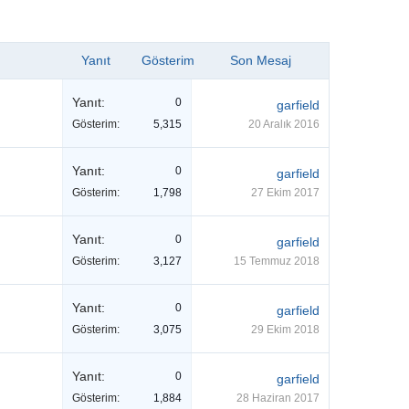
Yanıt
Gösterim
Son Mesaj
Yanıt:
0
garfield
Gösterim:
5,315
20 Aralık 2016
Yanıt:
0
garfield
Gösterim:
1,798
27 Ekim 2017
Yanıt:
0
garfield
Gösterim:
3,127
15 Temmuz 2018
Yanıt:
0
garfield
Gösterim:
3,075
29 Ekim 2018
Yanıt:
0
garfield
Gösterim:
1,884
28 Haziran 2017