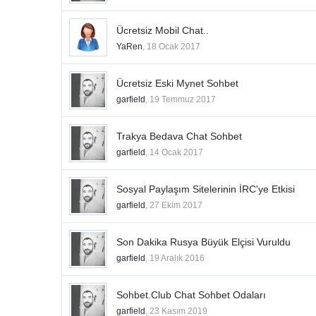
Ücretsiz Mobil Chat..
YaRen
,
18 Ocak 2017
Ücretsiz Eski Mynet Sohbet
garfield
,
19 Temmuz 2017
Trakya Bedava Chat Sohbet
garfield
,
14 Ocak 2017
Sosyal Paylaşım Sitelerinin İRC'ye Etkisi
garfield
,
27 Ekim 2017
Son Dakika Rusya Büyük Elçisi Vuruldu
garfield
,
19 Aralık 2016
Sohbet.Club Chat Sohbet Odaları
garfield
,
23 Kasım 2019