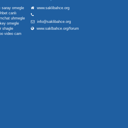
ı saray
omegle
www.saklibahce.org
ohbet
canlı
mchat
uhmegle
info@saklibahce.org
key omegle
r
shagle
www.saklbahce.org/forum
oo
video cam