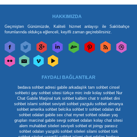
HAKKIMIZDA
Geçmişten Günümüzde, Kaliteli hizmet anlayışı ile Saklıbahçe
forumlarında oldukça eğlenceli, keyifli zaman geçirebilirsiniz.
FAYDALI BAĞLANTILAR
bedava sohbet adresi
gabile arkadaşlık
tam sohbet
cinsel
sohbetci
gay sohbet sitesi
türkçe mirc indir
kolay sohbet
Nur
Chat
Gabile Marjinal
turk sohbet
kalbim chat
tr sohbet
dini
sohbet
islami sohbet
seviyeli sohbet
yazgulu sohbet
almanya
sohbet
amerika sohbet
belcika sohbet
tr sohbet odaları
dul
sohbet odalari
gabile
sex chat
mynet sohbet odaları yaş
grupları
marcinal gabile
sevgi sohbet odaları
kolay chat sitesi
alem muhabbet siteleri
seviyeli sohbet et
joingy
parasız
sohbet odaları
yazgülü sohbet siteleri
silami sohbet
türk
sohbet siteleri
yazgülü sohbet
islami chat odaları
bedava