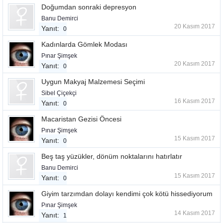
Doğumdan sonraki depresyon
Banu Demirci
20 Kasım 2017
Yanıt:
0
Kadınlarda Gömlek Modası
Pınar Şimşek
20 Kasım 2017
Yanıt:
0
Uygun Makyaj Malzemesi Seçimi
Sibel Çiçekçi
16 Kasım 2017
Yanıt:
0
Macaristan Gezisi Öncesi
Pınar Şimşek
15 Kasım 2017
Yanıt:
0
Beş taş yüzükler, dönüm noktalarını hatırlatır
Banu Demirci
15 Kasım 2017
Yanıt:
0
Giyim tarzımdan dolayı kendimi çok kötü hissediyorum
Pınar Şimşek
14 Kasım 2017
Yanıt:
1