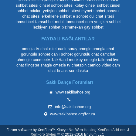
sohbet sitesi
cinsel sohbet sitesi
kolay cinsel sohbet
cinsel
sohbet odaları
yetişkin sohbet sitesi
mynet sohbet
parasız
chat sitesi
erkeklerle sohbet
e sohbet
dul chat sitesi
tamsohbet
tamsohbet mobil
tamsohbet.com
yetişkin sohbet
lezbiyen sohbet
bizimmekan
gay sohbet
FAYDALI BAĞLANTILAR
omegla tv
chat rulet
canlı saray
omegle
omegla chat
görüntülü sohbet
canlı sohbet
görüntülü chat
camchat
uhmegle
coomeetv
TalkRand
monkey omegle
talkrand live
chat
flingster
shagle
omezle tv
chatspin
camloo
video cam
chat
finans son dakika
Saklı Bahçe Forumları
www.saklibahce.org
info@saklibahce.org
www.saklbahce.org/forum
Forum software by XenForo™
Klavye.Net Web Hosting
XenForo Add-ons
&
XenForo Styles
™ © 2012-2016 Brivium LLC.