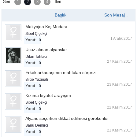
Geri
1
2
3
4
İleri
Başlık
Son Mesaj ↓
Makyajda Kış Modası
Sibel Çiçekçi
1 Aralık 2017
Yanıt:
0
Ucuz alınan alyanslar
Dilan Tahtacı
27 Kasım 2017
Yanıt:
0
Erkek arkadaşımın mahfolan sürprizi
Bilge Yazmalı
23 Kasım 2017
Yanıt:
0
Kızıma kıyafet arayışım
Sibel Çiçekçi
22 Kasım 2017
Yanıt:
0
Alyans seçerken dikkat edilmesi gerekenler
Banu Demirci
21 Kasım 2017
Yanıt:
0