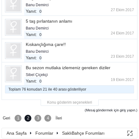
Banu Demirci
27 Ekim 2017
Yanıt:
0
5 taş pırlantanın anlamı
Banu Demirci
24 Ekim 2017
Yanıt:
0
Kıskançlığıma çare!!
Banu Demirci
23 Ekim 2017
Yanıt:
0
Bu sezon mutlaka izlemeniz gereken diziler
Sibel Çiçekçi
19 Ekim 2017
Yanıt:
0
Toplam 76 konudan 21 ile 40 arası gösteriliyor
Konu gösterim seçenekleri
(Mesaj göndermek için giriş yapın.)
Geri
1
2
3
4
İleri
Ana Sayfa
Forumlar
SaklıBahçe Forumları