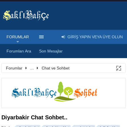
FORUMLAR
GIRIŞ YAPIN VEYA ÜYE OLUN
Forumları Ara
Son Mesajlar
Forumlar
...
Chat ve Sohbet
Diyarbakir Chat Sohbet..