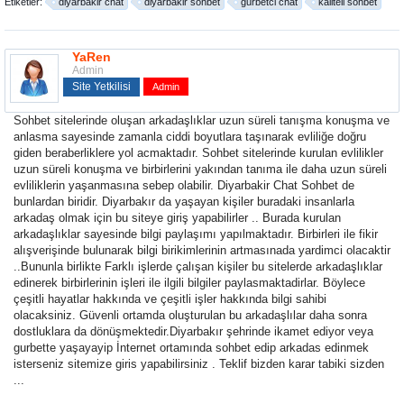
Etiketler:
diyarbakir chat
diyarbakir sohbet
gurbetci chat
kaliteli sohbet
YaRen
Admin
Site Yetkilisi
Admin
Sohbet sitelerinde oluşan arkadaşlıklar uzun süreli tanışma konuşma ve
anlasma sayesinde zamanla ciddi boyutlara taşınarak evliliğe doğru
giden beraberliklere yol acmaktadır. Sohbet sitelerinde kurulan evlilikler
uzun süreli konuşma ve birbirlerini yakından tanıma ile daha uzun süreli
evliliklerin yaşanmasına sebep olabilir. Diyarbakir Chat Sohbet de
bunlardan biridir. Diyarbakır da yaşayan kişiler buradaki insanlarla
arkadaş olmak için bu siteye giriş yapabilirler .. Burada kurulan
arkadaşlıklar sayesinde bilgi paylaşımı yapılmaktadır. Birbirleri ile fikir
alışverişinde bulunarak bilgi birikimlerinin artmasınada yardimci olacaktir
..Bununla birlikte Farklı işlerde çalışan kişiler bu sitelerde arkadaşlıklar
edinerek birbirlerinin işleri ile ilgili bilgiler paylasmaktadirlar. Böylece
çeşitli hayatlar hakkında ve çeşitli işler hakkında bilgi sahibi
olacaksiniz. Güvenli ortamda oluşturulan bu arkadaşlılar daha sonra
dostluklara da dönüşmektedir.Diyarbakır şehrinde ikamet ediyor veya
gurbette yaşayayip İnternet ortamında sohbet edip arkadas edinmek
isterseniz sitemize giris yapabilirsiniz . Teklif bizden karar tabiki sizden
...