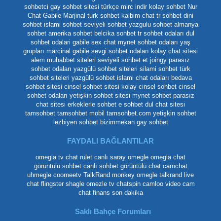
sohbetci
gay sohbet sitesi
türkçe mirc indir
kolay sohbet
Nur
Chat
Gabile Marjinal
turk sohbet
kalbim chat
tr sohbet
dini
sohbet
islami sohbet
seviyeli sohbet
yazgulu sohbet
almanya
sohbet
amerika sohbet
belcika sohbet
tr sohbet odaları
dul
sohbet odalari
gabile
sex chat
mynet sohbet odaları yaş
grupları
marcinal gabile
sevgi sohbet odaları
kolay chat sitesi
alem muhabbet siteleri
seviyeli sohbet et
joingy
parasız
sohbet odaları
yazgülü sohbet siteleri
silami sohbet
türk
sohbet siteleri
yazgülü sohbet
islami chat odaları
bedava
sohbet sitesi
cinsel sohbet sitesi
kolay cinsel sohbet
cinsel
sohbet odaları
yetişkin sohbet sitesi
mynet sohbet
parasız
chat sitesi
erkeklerle sohbet
e sohbet
dul chat sitesi
tamsohbet
tamsohbet mobil
tamsohbet.com
yetişkin sohbet
lezbiyen sohbet
bizimmekan
gay sohbet
FAYDALI BAĞLANTILAR
omegla tv
chat rulet
canlı saray
omegle
omegla chat
görüntülü sohbet
canlı sohbet
görüntülü chat
camchat
uhmegle
coomeetv
TalkRand
monkey omegle
talkrand live
chat
flingster
shagle
omezle tv
chatspin
camloo
video cam
chat
finans son dakika
Saklı Bahçe Forumları