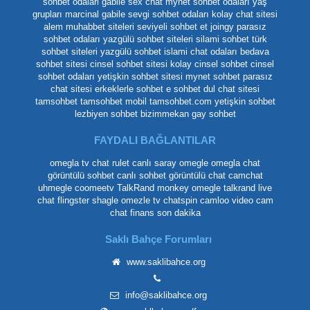
sohbet odalari
gabile
sex chat
mynet sohbet odaları yaş
grupları
marcinal gabile
sevgi sohbet odaları
kolay chat sitesi
alem muhabbet siteleri
seviyeli sohbet et
joingy
parasız
sohbet odaları
yazgülü sohbet siteleri
silami sohbet
türk
sohbet siteleri
yazgülü sohbet
islami chat odaları
bedava
sohbet sitesi
cinsel sohbet sitesi
kolay cinsel sohbet
cinsel
sohbet odaları
yetişkin sohbet sitesi
mynet sohbet
parasız
chat sitesi
erkeklerle sohbet
e sohbet
dul chat sitesi
tamsohbet
tamsohbet mobil
tamsohbet.com
yetişkin sohbet
lezbiyen sohbet
bizimmekan
gay sohbet
FAYDALI BAĞLANTILAR
omegla tv
chat rulet
canlı saray
omegle
omegla chat
görüntülü sohbet
canlı sohbet
görüntülü chat
camchat
uhmegle
coomeetv
TalkRand
monkey omegle
talkrand live
chat
flingster
shagle
omezle tv
chatspin
camloo
video cam
chat
finans son dakika
Saklı Bahçe Forumları
www.saklibahce.org
info@saklibahce.org