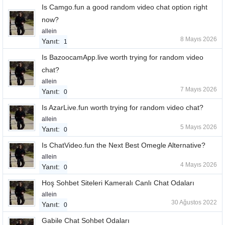
Is Camgo.fun a good random video chat option right
now?
allein
8 Mayıs 2026
Yanıt:
1
Is BazoocamApp.live worth trying for random video
chat?
allein
7 Mayıs 2026
Yanıt:
0
Is AzarLive.fun worth trying for random video chat?
allein
5 Mayıs 2026
Yanıt:
0
Is ChatVideo.fun the Next Best Omegle Alternative?
allein
4 Mayıs 2026
Yanıt:
0
Hoş Sohbet Siteleri Kameralı Canlı Chat Odaları
allein
30 Ağustos 2022
Yanıt:
0
Gabile Chat Sohbet Odaları