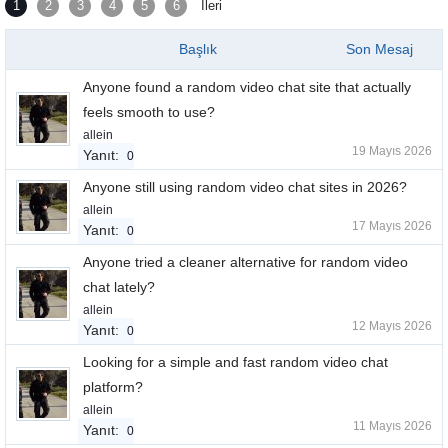
1
2
3
4
5
6
İleri
Başlık
Son Mesaj
Anyone found a random video chat site that actually
feels smooth to use?
allein
19 Mayıs 2026
Yanıt:
0
Anyone still using random video chat sites in 2026?
allein
17 Mayıs 2026
Yanıt:
0
Anyone tried a cleaner alternative for random video
chat lately?
allein
12 Mayıs 2026
Yanıt:
0
Looking for a simple and fast random video chat
platform?
allein
11 Mayıs 2026
Yanıt:
0