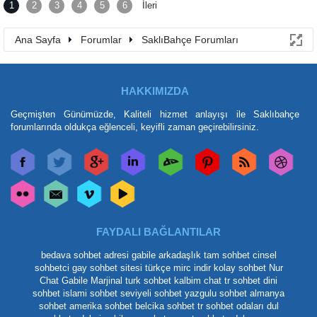
1
2
3
4
5
6
İleri
Ana Sayfa
Forumlar
SaklıBahçe Forumları
HAKKIMIZDA
Geçmişten Günümüzde, Kaliteli hizmet anlayışı ile Saklıbahçe
forumlarında oldukça eğlenceli, keyifli zaman geçirebilirsiniz.
FAYDALI BAĞLANTILAR
bedava sohbet adresi
gabile arkadaşlık
tam sohbet
cinsel
sohbetci
gay sohbet sitesi
türkçe mirc indir
kolay sohbet
Nur
Chat
Gabile Marjinal
turk sohbet
kalbim chat
tr sohbet
dini
sohbet
islami sohbet
seviyeli sohbet
yazgulu sohbet
almanya
sohbet
amerika sohbet
belcika sohbet
tr sohbet odaları
dul